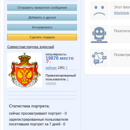
Aleva
Amelis
Этот блог
Отправить приватное сообщение
блогеров
.
Добавить в друзья
Игнорировать
Freewoman
GalkaN
Посетит
Сделать подарок
Совместная покупка: взрослый
Lelyann
Lonza
популярность:
Посмотре
19876 место
-7 ↓
рейтинг
1351
?
Привилегированный
пользователь
5
NAd123
Nayad
уровня
Статистика портрета:
VerukSa
Vick
сейчас просматривают портрет - 0
зарегистрированные пользователи
посетившие портрет за 7 дней - 0