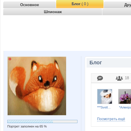
Блог
( 0 )
Основное
Др
Шпионаж
Блог
18
***Svetlana***
*Алмера
Посмотреть ещё
Портрет заполнен на 65 %